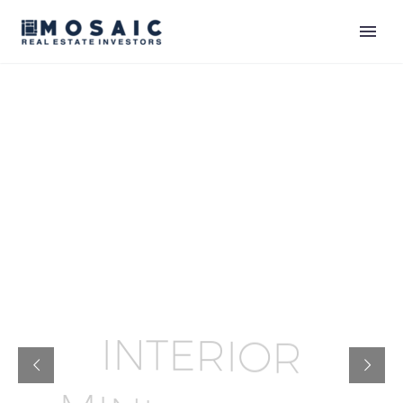
I
N
T
E
R
I
O
R
M
I
N
I