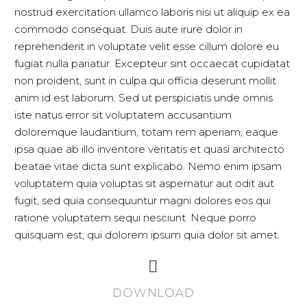
nostrud exercitation ullamco laboris nisi ut aliquip ex ea
commodo consequat. Duis aute irure dolor in
reprehenderit in voluptate velit esse cillum dolore eu
fugiat nulla pariatur. Excepteur sint occaecat cupidatat
non proident, sunt in culpa qui officia deserunt mollit
anim id est laborum. Sed ut perspiciatis unde omnis
iste natus error sit voluptatem accusantium
doloremque laudantium, totam rem aperiam, eaque
ipsa quae ab illo inventore veritatis et quasi architecto
beatae vitae dicta sunt explicabo. Nemo enim ipsam
voluptatem quia voluptas sit aspernatur aut odit aut
fugit, sed quia consequuntur magni dolores eos qui
ratione voluptatem sequi nesciunt. Neque porro
quisquam est, qui dolorem ipsum quia dolor sit amet.


DOWNLOAD