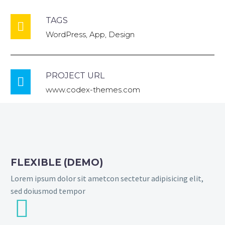
TAGS

WordPress, App, Design
PROJECT URL

www.codex-themes.com
FLEXIBLE (DEMO)
Lorem ipsum dolor sit ametcon sectetur adipisicing elit,
sed doiusmod tempor

