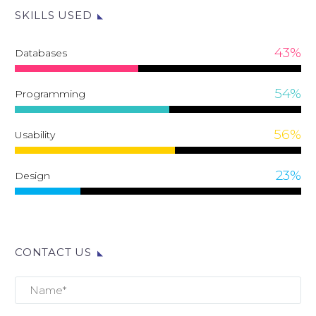
Lorem ipsum dolor sit amet,
SKILLS USED
consectetur adipisicing elit, sed do
eiusmod tempor incididunt ut labore
43%
Databases
et dolore magna aliqua. Ut enim ad
minim veniam, quis nostrud
54%
Programming
exercitation ullamco
56%
Usability
Marcus Fields
Marketing Manager
Lorem ipsum dolor sit amet,
23%
Design
consectetur adipisicing elit, sed do
eiusmod tempor incididunt ut labore
et dolore magna aliqua. Ut enim ad
minim veniam, quis nostrud
CONTACT US
exercitation ullamco