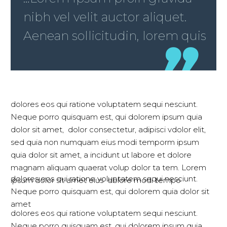
nibh vel velit auctor aliquet.
Aenean sollicitudin, lorem quis
dolores eos qui ratione voluptatem sequi nesciunt.
Neque porro quisquam est, qui dolorem ipsum quia
dolor sit amet, dolor consectetur, adipisci vdolor elit,
sed quia non numquam eius modi temporm ipsum
quia dolor sit amet, a incidunt ut labore et dolore
magnam aliquam quaerat volup dolor ta tem. Lorem
dolores eos qui ratione voluptatem sequi nesciunt.
ipsum dolor sit amet eius dolore modi tempo
Neque porro quisquam est, qui dolorem quia dolor sit
amet
dolores eos qui ratione voluptatem sequi nesciunt.
Neque porro quisquam est, qui dolorem ipsum quia