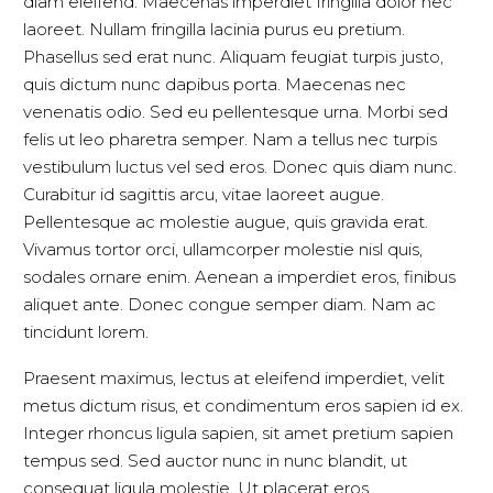
diam eleifend. Maecenas imperdiet fringilla dolor nec
laoreet. Nullam fringilla lacinia purus eu pretium.
Phasellus sed erat nunc. Aliquam feugiat turpis justo,
quis dictum nunc dapibus porta. Maecenas nec
venenatis odio. Sed eu pellentesque urna. Morbi sed
felis ut leo pharetra semper. Nam a tellus nec turpis
vestibulum luctus vel sed eros. Donec quis diam nunc.
Curabitur id sagittis arcu, vitae laoreet augue.
Pellentesque ac molestie augue, quis gravida erat.
Vivamus tortor orci, ullamcorper molestie nisl quis,
sodales ornare enim. Aenean a imperdiet eros, finibus
aliquet ante. Donec congue semper diam. Nam ac
tincidunt lorem.
Praesent maximus, lectus at eleifend imperdiet, velit
metus dictum risus, et condimentum eros sapien id ex.
Integer rhoncus ligula sapien, sit amet pretium sapien
tempus sed. Sed auctor nunc in nunc blandit, ut
consequat ligula molestie. Ut placerat eros