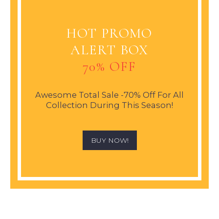
HOT PROMO
ALERT BOX
70% OFF
Awesome Total Sale -70% Off For All
Collection During This Season!
BUY NOW!