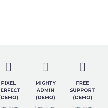






PIXEL
MIGHTY
FREE
PERFECT
ADMIN
SUPPORT
(DEMO)
(DEMO)
(DEMO)
orem ipsum
Lorem ipsum
Lorem ipsum