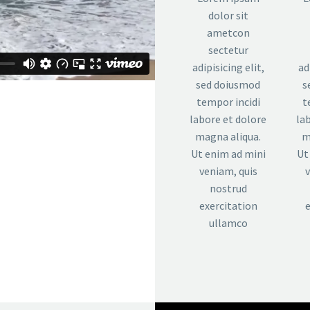
dolor sit
ametcon
sectetur
adipisicing elit,
ad
sed doiusmod
s
tempor incidi
t
labore et dolore
la
magna aliqua.
m
Ut enim ad mini
Ut
veniam, quis
nostrud
exercitation
ullamco