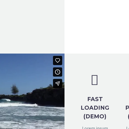


FAST
LOADING
(DEMO)
Lorem ipsum
L