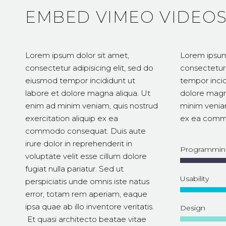
EMBED VIMEO VIDEO
Lorem ipsum dolor sit amet,
Lorem ipsum
consectetur adipisicing elit, sed do
consectetur 
eiusmod tempor incididunt ut
tempor incid
labore et dolore magna aliqua. Ut
dolore magn
enim ad minim veniam, quis nostrud
minim veniam,
exercitation aliquip ex ea
ex ea comm
commodo consequat. Duis aute
irure dolor in reprehenderit in
Programmin
voluptate velit esse cillum dolore
fugiat nulla pariatur. Sed ut
Usability
perspiciatis unde omnis iste natus
error, totam rem aperiam, eaque
ipsa quae ab illo inventore veritatis.
Design
Et quasi architecto beatae vitae