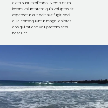
dicta sunt explicabo. Nemo enim
ipsam voluptatem quia voluptas sit
aspernatur aut odit aut fugit, sed
quia consequuntur magni dolores
eos qui ratione voluptatem sequi
nesciunt.