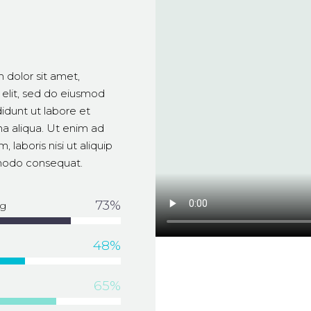
S
 dolor sit amet,
elit, sed do eiusmod
idunt ut labore et
a aliqua. Ut enim ad
 laboris nisi ut aliquip
odo consequat.
73%
g
48%
65%