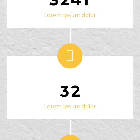
Lorem ipsum dolor


3
2
Lorem ipsum dolor