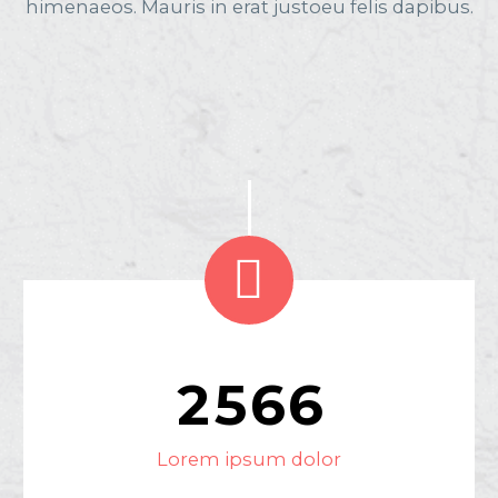
himenaeos. Mauris in erat justoeu felis dapibus.


2
5
6
6
Lorem ipsum dolor