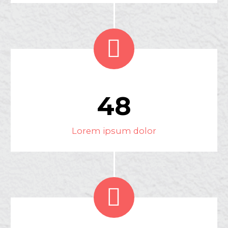


4
8
Lorem ipsum dolor

