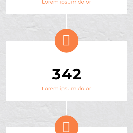
Lorem ipsum dolor


3
4
2
Lorem ipsum dolor

