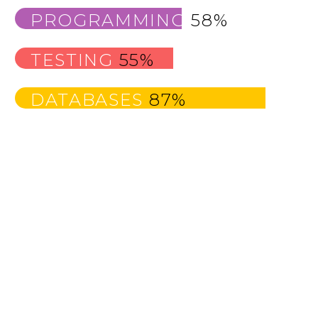
PROGRAMMING
58%
TESTING
55%
DATABASES
87%
MAIN STEPS & RESULTS